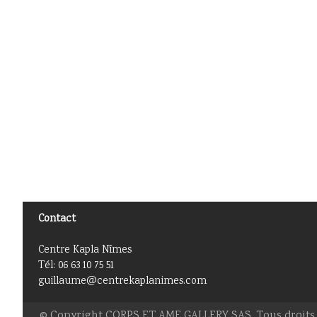
Contact
Centre Kapla Nîmes
Tél: 06 63 10 75 51
guillaume@centrekaplanimes.com
© Copyright CORPS ET AME GALLERY SAS. Tous droits 